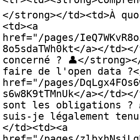
</strong></td><td>À quo
<td><a 
href="/pages/IeQ7WKvR8o
8o5sdaTWh0kt</a></td></
concerné ? 👤</strong><
faire de l'open data ?<
href="/pages/DqLgx4FOs6
s6w8K9tTMnUk</a></td></
sont les obligations ? ⚖
suis-je légalement tenu
</td><td><a 
href="/pages/zlbxhNsjLq