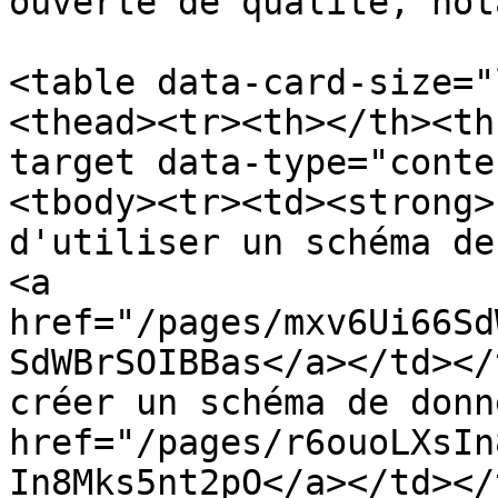
ouverte de qualité, not
<table data-card-size="
<thead><tr><th></th><th
target data-type="conte
<tbody><tr><td><strong>
d'utiliser un schéma de
<a 
href="/pages/mxv6Ui66Sd
SdWBrSOIBBas</a></td></
créer un schéma de donn
href="/pages/r6ouoLXsIn
In8Mks5nt2pO</a></td></