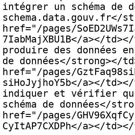
intégrer un schéma de d
schema.data.gouv.fr</st
href="/pages/SoED2UWs7I
7IabMajXBU1B</a></td></
produire des données en
de données</strong></td
href="/pages/GztFaq98si
siHoJyjhoY5b</a></td></
indiquer et vérifier qu
schéma de données</stro
href="/pages/GHV96XqfCy
CyItAP7CXDPh</a></td></