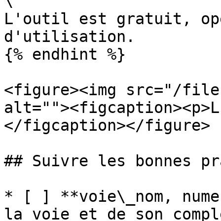
\

L'outil est gratuit, op
d'utilisation.

{% endhint %}

<figure><img src="/file
alt=""><figcaption><p>L
</figcaption></figure>

## Suivre les bonnes pr
* [ ] **voie\_nom, nume
la voie et de son compl