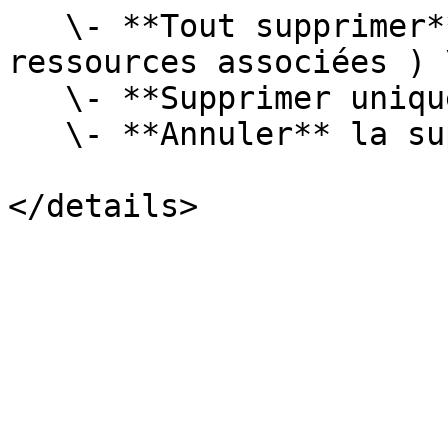
   \- **Tout supprimer** ( jeu de données  et les 
ressources associées ) \
   \- **Supprimer uniquement le dataset** \

   \- **Annuler** la suppression
